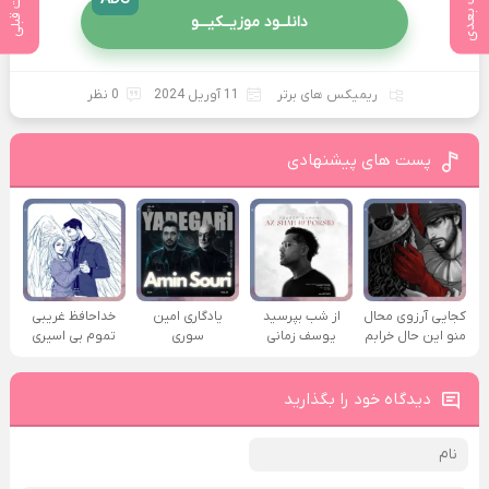
پست بعدی
پست قبلی
دانلــود موزیــکیـــو
ریمیکس های برتر
11 آوریل 2024
0 نظر
پست های پیشنهادی
کجایی آرزوی محال
از شب بپرسید
یادگاری امین
خداحافظ غریبی
منو این حال خرابم
یوسف زمانی
سوری
تموم بی اسیری
دیدگاه خود را بگذارید