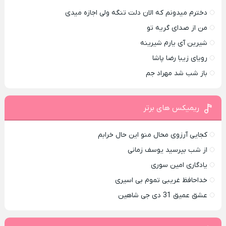
دخترم میدونم که الان دلت تنگه ولی اجازه میدی
من از صدای گريه تو
شیرین آی یارم شیرینه
رویای زیبا رضا پاشا
باز شب شد مهراد جم
ریمیکس های برتر
کجایی آرزوی محال منو این حال خرابم
از شب بپرسید یوسف زمانی
یادگاری امین سوری
خداحافظ غریبی تموم بی اسیری
عشق عمیق 31 دی جی شاهین