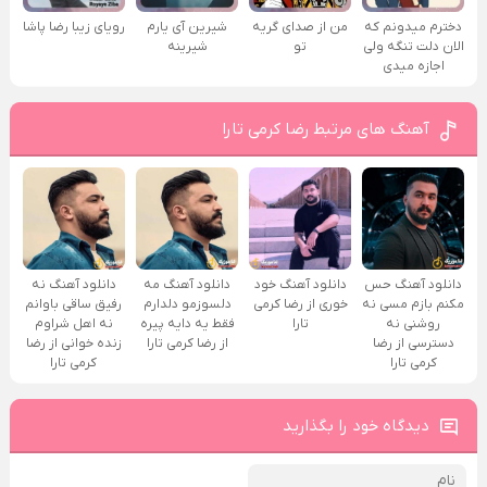
دخترم میدونم که
من از صدای گريه
شیرین آی یارم
رویای زیبا رضا پاشا
الان دلت تنگه ولی
تو
شیرینه
اجازه میدی
آهنگ های مرتبط رضا کرمی تارا
دانلود آهنگ حس
دانلود آهنگ خود
دانلود آهنگ مه
دانلود آهنگ نه
مکنم بازم مسی نه
خوری از رضا کرمی
دلسوزمو دلدارم
رفیق ساقی باوانم
روشنی نه
تارا
فقط یه دایه پیره
نه اهل شراوم
دسترسی از رضا
از رضا کرمی تارا
زنده خوانی از رضا
کرمی تارا
کرمی تارا
دیدگاه خود را بگذارید