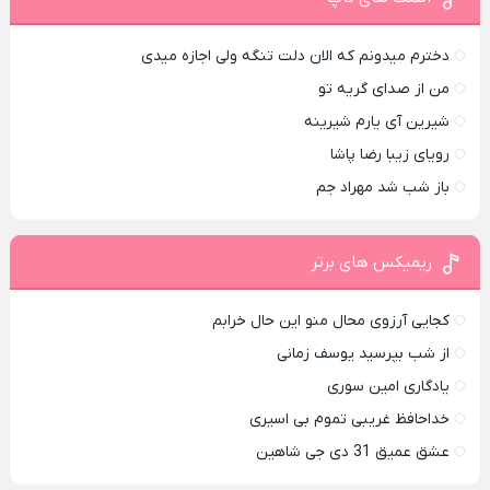
دخترم میدونم که الان دلت تنگه ولی اجازه میدی
من از صدای گريه تو
شیرین آی یارم شیرینه
رویای زیبا رضا پاشا
باز شب شد مهراد جم
ریمیکس های برتر
کجایی آرزوی محال منو این حال خرابم
از شب بپرسید یوسف زمانی
یادگاری امین سوری
خداحافظ غریبی تموم بی اسیری
عشق عمیق 31 دی جی شاهین