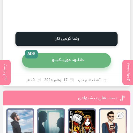
رضا کرمی تارا
ADS
دانلــود موزیــکیـــو
پست بعدی
پست قبلی
آهنگ های تاپ
17 نوامبر 2024
0 نظر
پست های پیشنهادی