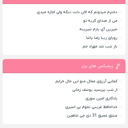
دخترم میدونم که الان دلت تنگه ولی اجازه میدی
من از صدای گريه تو
شیرین آی یارم شیرینه
رویای زیبا رضا پاشا
باز شب شد مهراد جم
ریمیکس های برتر
کجایی آرزوی محال منو این حال خرابم
از شب بپرسید یوسف زمانی
یادگاری امین سوری
خداحافظ غریبی تموم بی اسیری
عشق عمیق 31 دی جی شاهین