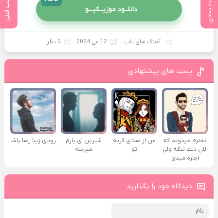
پست بعدی
پست قبلی
دانلــود موزیــکیـــو
آهنگ های تاپ
12 می 2024
0 نظر
پست های پیشنهادی
دخترم میدونم که
من از صدای گريه
شیرین آی یارم
رویای زیبا رضا پاشا
الان دلت تنگه ولی
تو
شیرینه
اجازه میدی
دیدگاه خود را بگذارید