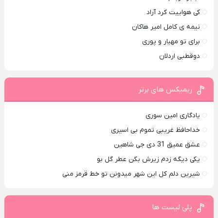
کی هواییت کرد آراد
نیمه ی کامل امیر هاکان
برای تو مهیار و پوری
دوقطبی اردلان
ریمیکس های برتر
یادگاری امین سوری
خداحافظ غریبی تموم بی اسیری
عشق عمیق 31 دی جی شاهین
یکی دیگه زدم زیرش بکن عطر گل بو
شیرین دلم کل این شهر میدونن تو خط قرمز منی
پلی لیست ها