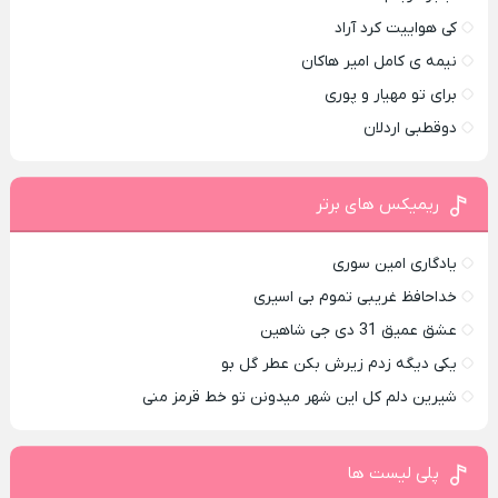
کی هواییت کرد آراد
نیمه ی کامل امیر هاکان
برای تو مهیار و پوری
دوقطبی اردلان
ریمیکس های برتر
یادگاری امین سوری
خداحافظ غریبی تموم بی اسیری
عشق عمیق 31 دی جی شاهین
یکی دیگه زدم زیرش بکن عطر گل بو
شیرین دلم کل این شهر میدونن تو خط قرمز منی
پلی لیست ها