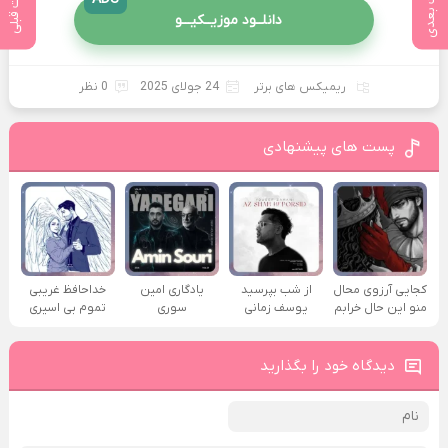
پست بعدی
پست قبلی
دانلــود موزیــکیـــو
ریمیکس های برتر
24 جولای 2025
0 نظر
پست های پیشنهادی
کجایی آرزوی محال
از شب بپرسید
یادگاری امین
خداحافظ غریبی
منو این حال خرابم
یوسف زمانی
سوری
تموم بی اسیری
دیدگاه خود را بگذارید