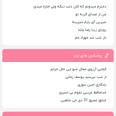
دخترم میدونم که الان دلت تنگه ولی اجازه میدی
من از صدای گريه تو
شیرین آی یارم شیرینه
رویای زیبا رضا پاشا
باز شب شد مهراد جم
ریمیکس های برتر
کجایی آرزوی محال منو این حال خرابم
از شب بپرسید یوسف زمانی
یادگاری امین سوری
خداحافظ غریبی تموم بی اسیری
عشق عمیق 31 دی جی شاهین