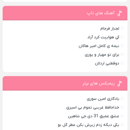
آهنگ های تاپ
لجباز فرجام
کی هواییت کرد آراد
نیمه ی کامل امیر هاکان
برای تو مهیار و پوری
دوقطبی اردلان
ریمیکس های برتر
یادگاری امین سوری
خداحافظ غریبی تموم بی اسیری
عشق عمیق 31 دی جی شاهین
یکی دیگه زدم زیرش بکن عطر گل بو