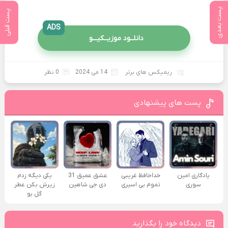
پست بعدی
پست قبلی
ADS
دانلــود موزیــکیـــو
ریمیکس های برتر
14 می 2024
0 نظر
پست های پیشنهادی
یادگاری امین
خداحافظ غریبی
عشق عمیق 31
یکی دیگه زدم
سوری
تموم بی اسیری
دی جی شاهین
زیرش بکن عطر
گل بو
دیدگاه خود را بگذارید