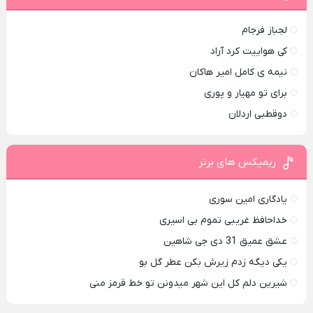
لجباز فرجام
کی هواییت کرد آراد
نیمه ی کامل امیر هاکان
برای تو مهیار و پوری
دوقطبی اردلان
ریمیکس های برتر
یادگاری امین سوری
خداحافظ غریبی تموم بی اسیری
عشق عمیق 31 دی جی شاهین
یکی دیگه زدم زیرش بکن عطر گل بو
شیرین دلم کل این شهر میدونن تو خط قرمز منی