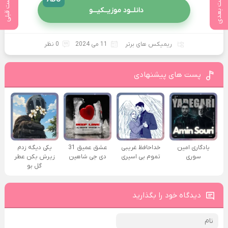
پست بعدی
پست قبلی
دانلــود موزیــکیـــو
ریمیکس های برتر
11 می 2024
0 نظر
پست های پیشنهادی
یادگاری امین
خداحافظ غریبی
عشق عمیق 31
یکی دیگه زدم
سوری
تموم بی اسیری
دی جی شاهین
زیرش بکن عطر
گل بو
دیدگاه خود را بگذارید