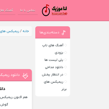
تماس با ما
آهنگ های
خانه
/
ریمیکس های ب
دسته‌بندی‌ها
آهنگ های تاپ
بزودی
پلی لیست ها
دانلود مداحی
در انتظار پخش
دانلود ریمیک
ریمیکس های
دان
برتر
هم اکنون ریمیکس ج
گوش ده