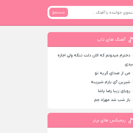
جستجو
آهنگ های تاپ
دخترم میدونم که الان دلت تنگه ولی اجازه
یدی
من از صدای گريه تو
شیرین آی یارم شیرینه
رویای زیبا رضا پاشا
باز شب شد مهراد جم
ریمیکس های برتر