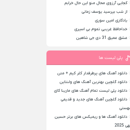
کجایی آرزوی محال منو این حال خرابم
از شب بپرسید یوسف زمانی
یادگاری امین سوری
خداحافظ غریبی تموم بی اسیری
عشق عمیق 31 دی جی شاهین
پلی لیست ها
دانلود آهنگ های پرطرفدار کلر کیم + متن
دانلود گلچین بهترین آهنگ های ولنتاین
دانلود پلی لیست تمام آهنگ های مارینا کای
دانلود گلچین آهنگ های جدید و قدیمی
هستی
دانلود آهنگ ها و ریمیکس های برتر حسین
ی 2025