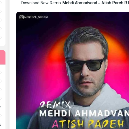
Download New Remix
Mehdi Ahmadvand
–
Atish Pareh R
م
ته