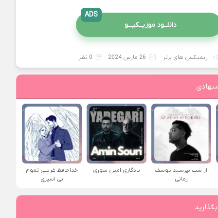
ADS
دانلــود موزیــکیـــو
ریمیکس های برتر
26 مارس 2024
0 نظر
نهادی
از شب بپرسید یوسف
یادگاری امین سوری
خداحافظ غریبی تموم
زمانی
بی اسیری
بگذارید