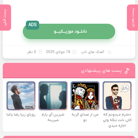
پست بعدی
پست قبلی
ADS
دانلــود موزیــکیـــو
آهنگ های تاپ
18 جولای 2025
0 نظر
پست های پیشنهادی
دخترم میدونم که
من از صدای گريه
شیرین آی یارم
رویای زیبا رضا پاشا
الان دلت تنگه ولی
تو
شیرینه
اجازه میدی