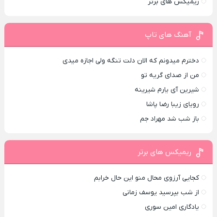
ریمیکس های برتر
آهنگ های تاپ
دخترم میدونم که الان دلت تنگه ولی اجازه میدی
من از صدای گريه تو
شیرین آی یارم شیرینه
رویای زیبا رضا پاشا
باز شب شد مهراد جم
ریمیکس های برتر
کجایی آرزوی محال منو این حال خرابم
از شب بپرسید یوسف زمانی
یادگاری امین سوری