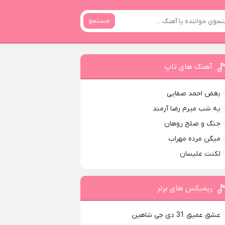
جستجو
آهنگ های تاپ
بغض احمد صفایی
یه شب میرم رضا آرمند
جنگ و صلح روهان
میگن مرده مهراب
لکنت علیسان
ریمیکس های برتر
عشق عمیق 31 دی جی شاهین