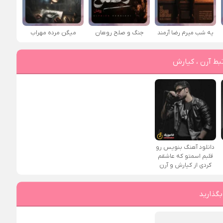
یه شب میرم رضا آرمند
جنگ و صلح روهان
میگن مرده مهراب
بط آرن ، کیارش
دانلود آهنگ بنویس رو
قلبم اسمتو که عاشقم
کردی از کیارش و آرن
بگذارید