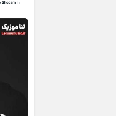
o Shodam
In