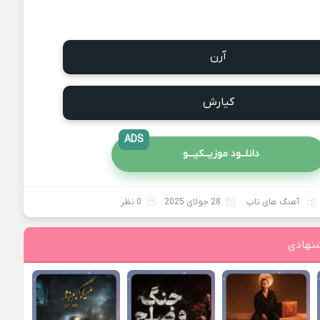
آرن
کیارش
ADS
دانلــود موزیــکیـــو
آهنگ های تاپ
28 جولای 2025
0 نظر
نهادی