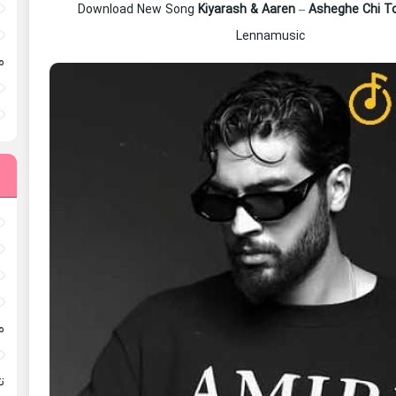
Download New Song
Kiyarash & Aaren
–
Asheghe Chi T
Lennamusic
م
م
ته