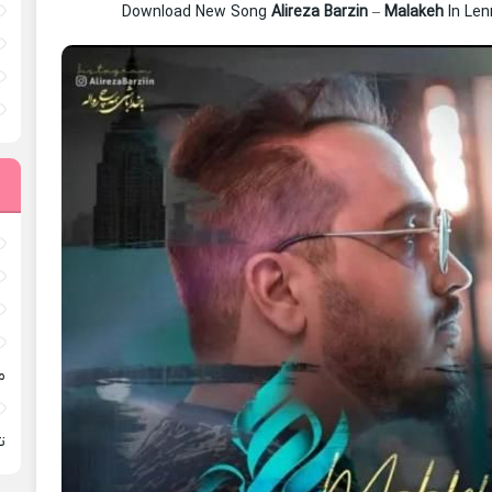
Download New Song
Alireza Barzin
–
Malakeh
In Le
م
ته