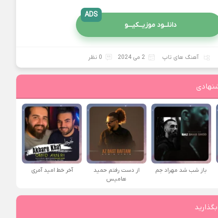
ADS
دانلــود موزیــکیـــو
آهنگ های تاپ
2 می 2024
0 نظر
نهادی
باز شب شد مهراد جم
از دست رفتم حمید
آخر خط امید آمری
هامیس
بگذارید