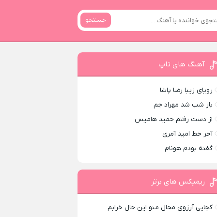
جستجو
آهنگ های تاپ
رویای زیبا رضا پاشا
باز شب شد مهراد جم
از دست رفتم حمید هامیس
آخر خط امید آمری
گفته بودم هونام
ریمیکس های برتر
کجایی آرزوی محال منو این حال خرابم