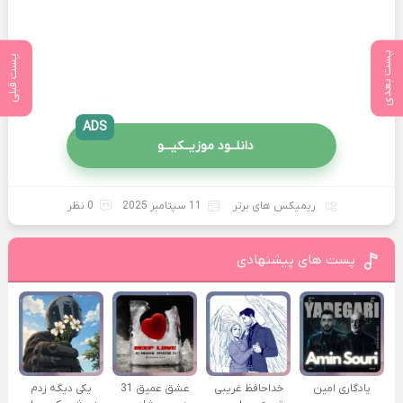
پست بعدی
پست قبلی
ADS
دانلــود موزیــکیـــو
ریمیکس های برتر
11 سپتامبر 2025
0 نظر
پست های پیشنهادی
یادگاری امین
خداحافظ غریبی
عشق عمیق 31
یکی دیگه زدم