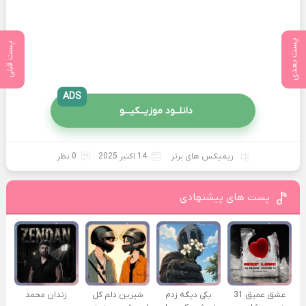
پست بعدی
پست قبلی
ADS
دانلــود موزیــکیـــو
ریمیکس های برتر
14 اکتبر 2025
0 نظر
پست های پیشنهادی
عشق عمیق 31
یکی دیگه زدم
شیرین دلم کل
زندان محمد