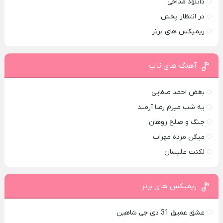
دانلود مداحی
در انتظار پخش
ریمیکس های برتر
آهنگ های تاپ
بغض احمد صفایی
یه شب میرم رضا آرمند
جنگ و صلح روهان
میگن مرده مهراب
لکنت علیسان
ریمیکس های برتر
عشق عمیق 31 دی جی شاهین