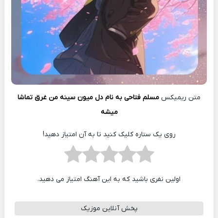
متن ریمیکس
مسلم فتاحی به نام دل ﻣﻴﻮن ﺳﻴﻨﻪ ﻣﻦ ﻏﺮق ﺗﻤﺎﺷﺎ
ﻣﻴﺸﻪ
روی یک ستاره کلیک کنید تا به آن امتیاز دهید!
اولین نفری باشید که به این آهنگ امتیاز می دهید.
پخش آنلاین موزیک