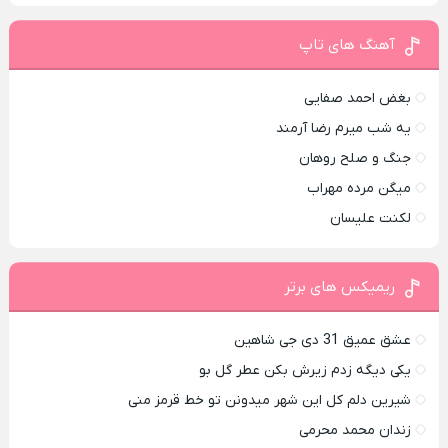
آهنگ های تاپ
بغض احمد صفایی
یه شب میرم رضا آرمند
جنگ و صلح روهان
میگن مرده مهراب
لکنت علیسان
ریمیکس های برتر
عشق عمیق 31 دی جی شاهین
یکی دیگه زدم زیرش بکن عطر گل بو
شیرین دلم کل این شهر میدونن تو خط قرمز منی
زندان محمد محرمی