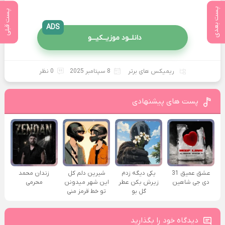
پست بعدی
پست قبلی
ADS
دانلــود موزیــکیـــو
ریمیکس های برتر
8 سپتامبر 2025
0 نظر
پست های پیشنهادی
عشق عمیق 31
یکی دیگه زدم
شیرین دلم کل
زندان محمد
دی جی شاهین
زیرش بکن عطر
این شهر میدونن
محرمی
گل بو
تو خط قرمز منی
دیدگاه خود را بگذارید