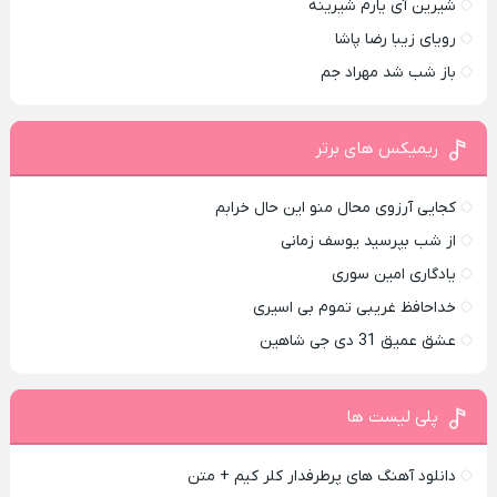
شیرین آی یارم شیرینه
رویای زیبا رضا پاشا
باز شب شد مهراد جم
ریمیکس های برتر
کجایی آرزوی محال منو این حال خرابم
از شب بپرسید یوسف زمانی
یادگاری امین سوری
خداحافظ غریبی تموم بی اسیری
عشق عمیق 31 دی جی شاهین
پلی لیست ها
دانلود آهنگ های پرطرفدار کلر کیم + متن