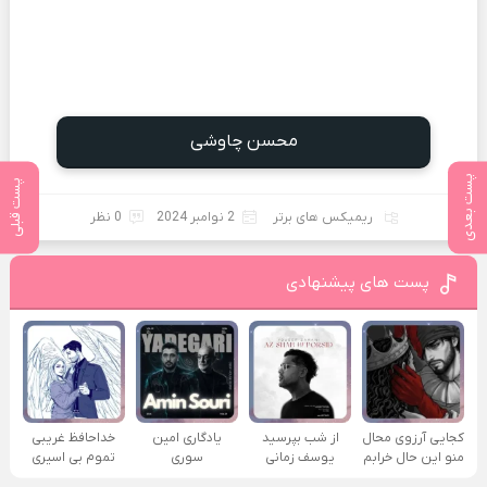
محسن چاوشی
پست بعدی
پست قبلی
ریمیکس های برتر
2 نوامبر 2024
0 نظر
پست های پیشنهادی
کجایی آرزوی محال
از شب بپرسید
یادگاری امین
خداحافظ غریبی
منو این حال خرابم
یوسف زمانی
سوری
تموم بی اسیری