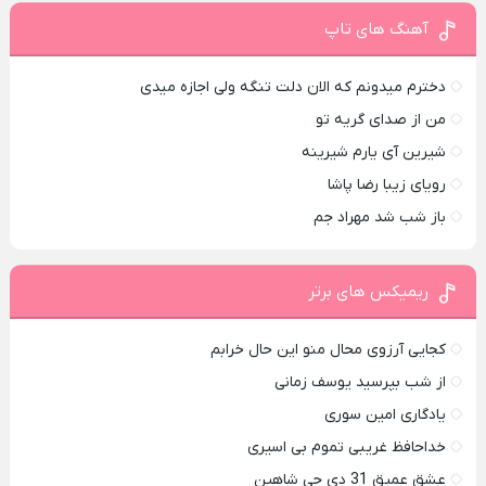
آهنگ های تاپ
دخترم میدونم که الان دلت تنگه ولی اجازه میدی
من از صدای گريه تو
شیرین آی یارم شیرینه
رویای زیبا رضا پاشا
باز شب شد مهراد جم
ریمیکس های برتر
کجایی آرزوی محال منو این حال خرابم
از شب بپرسید یوسف زمانی
یادگاری امین سوری
خداحافظ غریبی تموم بی اسیری
عشق عمیق 31 دی جی شاهین