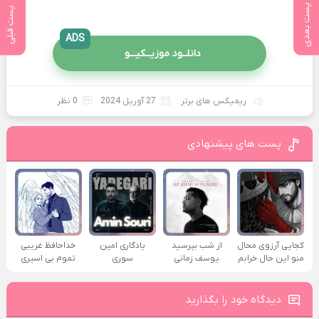
پست بعدی
پست قبلی
ADS
دانلــود موزیــکیـــو
ریمیکس های برتر
27 آوریل 2024
0 نظر
پست های پیشنهادی
کجایی آرزوی محال
از شب بپرسید
یادگاری امین
خداحافظ غریبی
منو این حال خرابم
یوسف زمانی
سوری
تموم بی اسیری
دیدگاه خود را بگذارید