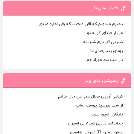
آهنگ های تاپ
دخترم میدونم که الان دلت تنگه ولی اجازه میدی
من از صدای گريه تو
شیرین آی یارم شیرینه
رویای زیبا رضا پاشا
باز شب شد مهراد جم
ریمیکس های برتر
کجایی آرزوی محال منو این حال خرابم
از شب بپرسید یوسف زمانی
یادگاری امین سوری
خداحافظ غریبی تموم بی اسیری
عشق عمیق 31 دی جی شاهین