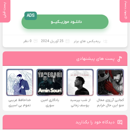
پست بعدی
پست قبلی
ADS
دانلــود موزیــکیـــو
ریمیکس های برتر
25 آوریل 2024
0 نظر
پست های پیشنهادی
کجایی آرزوی محال
از شب بپرسید
یادگاری امین
خداحافظ غریبی
منو این حال خرابم
یوسف زمانی
سوری
تموم بی اسیری
دیدگاه خود را بگذارید