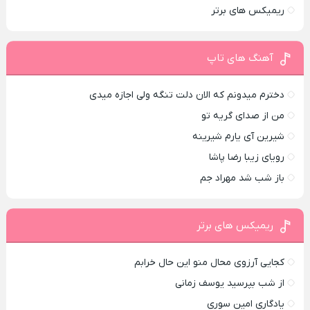
ریمیکس های برتر
آهنگ های تاپ
دخترم میدونم که الان دلت تنگه ولی اجازه میدی
من از صدای گريه تو
شیرین آی یارم شیرینه
رویای زیبا رضا پاشا
باز شب شد مهراد جم
ریمیکس های برتر
کجایی آرزوی محال منو این حال خرابم
از شب بپرسید یوسف زمانی
یادگاری امین سوری