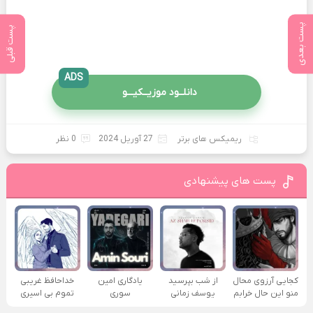
پست بعدی
پست قبلی
ADS
دانلــود موزیــکیـــو
ریمیکس های برتر
27 آوریل 2024
0 نظر
پست های پیشنهادی
کجایی آرزوی محال
از شب بپرسید
یادگاری امین
خداحافظ غریبی
منو این حال خرابم
یوسف زمانی
سوری
تموم بی اسیری