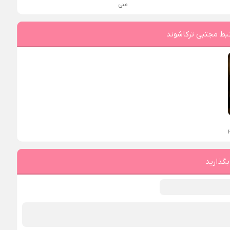
منی
بط مجتبی ترکاشوند
بگذارید