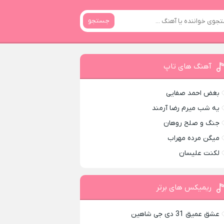
جستجو
آهنگ های تاپ
بغض احمد صفایی
یه شب میرم رضا آرمند
جنگ و صلح روهان
میگن مرده مهراب
لکنت علیسان
ریمیکس های برتر
عشق عمیق 31 دی جی شاهین