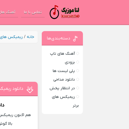
تماس با ما
آهنگ های
خانه
/
ریمیکس های ب
دسته‌بندی‌ها
آهنگ های تاپ
بزودی
پلی لیست ها
دانلود مداحی
در انتظار پخش
دانلود ریمیکس
ریمیکس های
دا
برتر
هم اکنون ریمیکس ج
بالا گوش