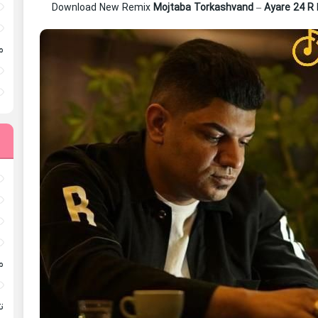
Download New Remix
Mojtaba Torkashvand
–
Ayare 24 R
م
م
ته