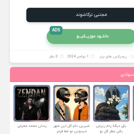
مجتبی ترکاشوند
ADS
دانلــود موزیــکیـــو
ریمیکس های برتر
1 نوامبر 2024
0 نظر
نهادی
یکی دیگه زدم زیرش
شیرین دلم کل این شهر
زندان محمد محرمی
بکن عطر گل بو
میدونن تو خط قرمز