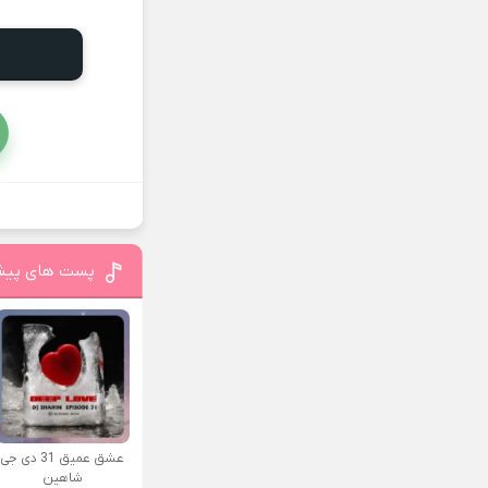
پست های پیش
عشق عمیق 31 دی جی
شاهین