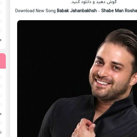
گوش دهید و دانلود کنید.
Download New Song
Babak Jahanbakhsh
–
Shabe Man Rosh
م
م
ته