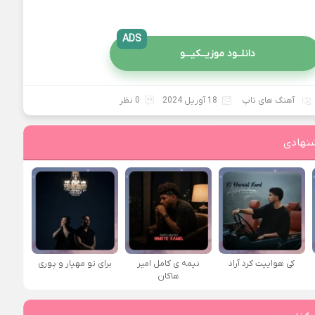
ADS
دانلــود موزیــکیـــو
آهنگ های تاپ
18 آوریل 2024
0 نظر
نهادی
کی هواییت کرد آراد
نیمه ی کامل امیر
برای تو مهیار و پوری
هاکان