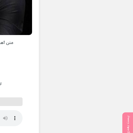
متن آه
ا
پست بعدی