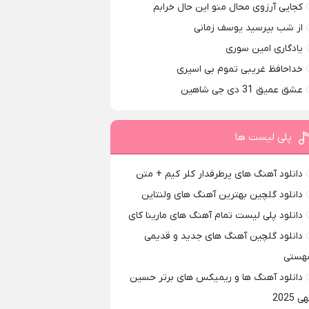
کجایی آرزوی محال منو این حال خرابم
از شب بپرسید یوسف زمانی
یادگاری امین سوری
خداحافظ غریبی تموم بی اسیری
عشق عمیق 31 دی جی شاهین
پلی لیست ها
دانلود آهنگ های پرطرفدار کلر کیم + متن
دانلود گلچین بهترین آهنگ های ولنتاین
دانلود پلی لیست تمام آهنگ های مارینا کای
دانلود گلچین آهنگ های جدید و قدیمی
هستی
دانلود آهنگ ها و ریمیکس های برتر حسین
ی 2025