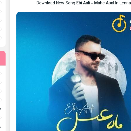
Download New Song
Ebi Aali
–
Mahe Asal
In Lenn
م
ته