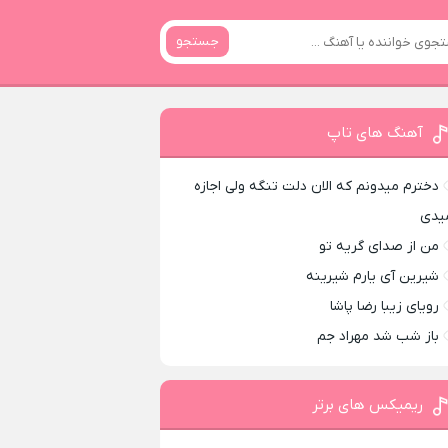
جستجو
آهنگ های تاپ
دخترم میدونم که الان دلت تنگه ولی اجازه
یدی
من از صدای گريه تو
شیرین آی یارم شیرینه
رویای زیبا رضا پاشا
باز شب شد مهراد جم
ریمیکس های برتر