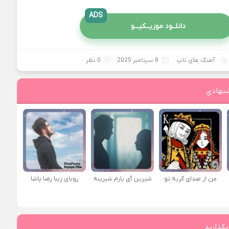
ADS
دانلــود موزیــکیـــو
آهنگ های تاپ
8 سپتامبر 2025
0 نظر
نهادی
من از صدای گريه تو
شیرین آی یارم شیرینه
رویای زیبا رضا پاشا
بگذارید