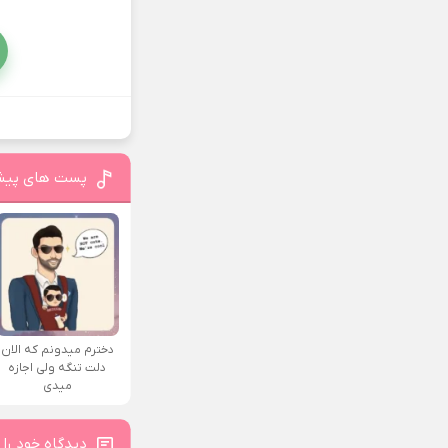
پست های پیش
دخترم میدونم که الان
دلت تنگه ولی اجازه
میدی
دیدگاه خود را 