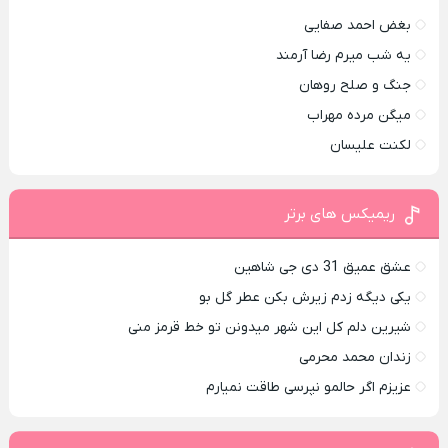
بغض احمد صفایی
یه شب میرم رضا آرمند
جنگ و صلح روهان
میگن مرده مهراب
لکنت علیسان
ریمیکس های برتر
عشق عمیق 31 دی جی شاهین
یکی دیگه زدم زیرش بکن عطر گل بو
شیرین دلم کل این شهر میدونن تو خط قرمز منی
زندان محمد محرمی
عزیزم اگر حالمو نپرسی طاقت نمیارم