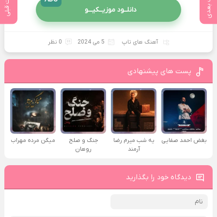
پست بعدی
پست قبلی
دانلــود موزیــکیـــو
آهنگ های تاپ
5 می 2024
0 نظر
پست های پیشنهادی
بغض احمد صفایی
یه شب میرم رضا
جنگ و صلح
میگن مرده مهراب
آرمند
روهان
دیدگاه خود را بگذارید