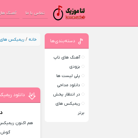
تماس با ما
آهنگ های
خانه
/
ریمیکس های ب
دسته‌بندی‌ها
آهنگ های تاپ
بزودی
پلی لیست ها
دانلود مداحی
در انتظار پخش
دانلود ریمیک
ریمیکس های
دا
برتر
هم اکنون ریمیکس ج
گوش ده