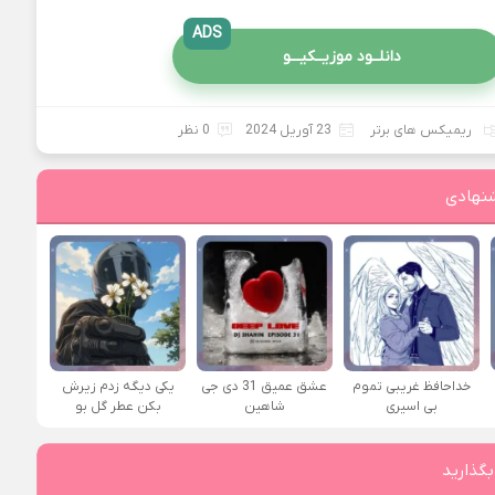
ADS
دانلــود موزیــکیـــو
ریمیکس های برتر
23 آوریل 2024
0 نظر
نهادی
خداحافظ غریبی تموم
عشق عمیق 31 دی جی
یکی دیگه زدم زیرش
بی اسیری
شاهین
بکن عطر گل بو
بگذارید