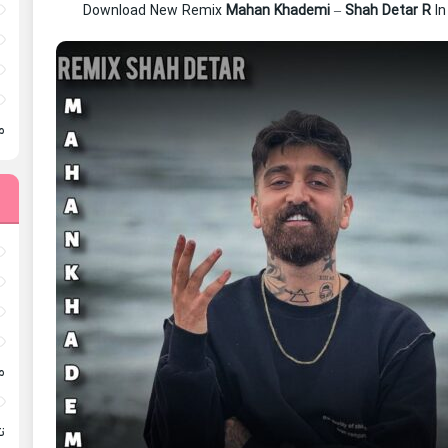
Download New Remix
Mahan Khademi
–
Shah Detar R
In
م
م
ته