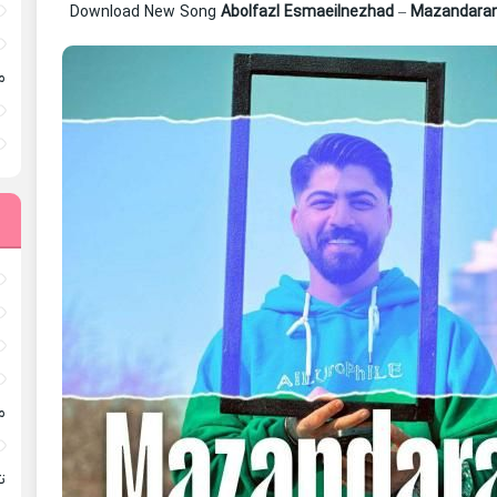
Download New Song
Abolfazl Esmaeilnezhad
–
Mazandara
م
م
ته