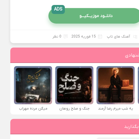
ADS
دانلــود موزیــکیـــو
آهنگ های تاپ
15 فوریه 2025
0 نظر
نهادی
یه شب میرم رضا آرمند
جنگ و صلح روهان
میگن مرده مهراب
بگذارید