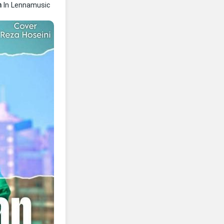
n
In Lennamusic