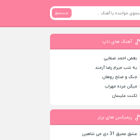
جستجو
آهنگ های تاپ
بغض احمد صفایی
یه شب میرم رضا آرمند
جنگ و صلح روهان
میگن مرده مهراب
لکنت علیسان
ریمیکس های برتر
عشق عمیق 31 دی جی شاهین