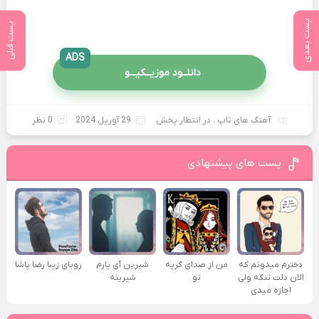
پست بعدی
پست قبلی
ADS
دانلــود موزیــکیـــو
آهنگ های تاپ
،
در انتظار پخش
29 آوریل 2024
0 نظر
پست های پیشنهادی
دخترم میدونم که
من از صدای گريه
شیرین آی یارم
رویای زیبا رضا پاشا
الان دلت تنگه ولی
تو
شیرینه
اجازه میدی