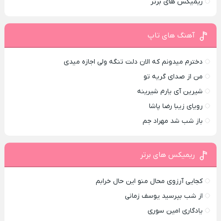
ریمیکس های برتر
آهنگ های تاپ
دخترم میدونم که الان دلت تنگه ولی اجازه میدی
من از صدای گريه تو
شیرین آی یارم شیرینه
رویای زیبا رضا پاشا
باز شب شد مهراد جم
ریمیکس های برتر
کجایی آرزوی محال منو این حال خرابم
از شب بپرسید یوسف زمانی
یادگاری امین سوری