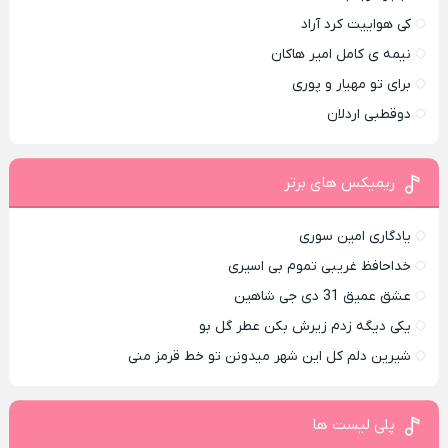
کی هواییت کرد آراد
نیمه ی کامل امیر هاکان
برای تو مهیار و پوری
دوقطبی اردلان
ریمیکس های برتر
یادگاری امین سوری
خداحافظ غریبی تموم بی اسیری
عشق عمیق 31 دی جی شاهین
یکی دیگه زدم زیرش بکن عطر گل بو
شیرین دلم کل این شهر میدونن تو خط قرمز منی
پلی لیست ها