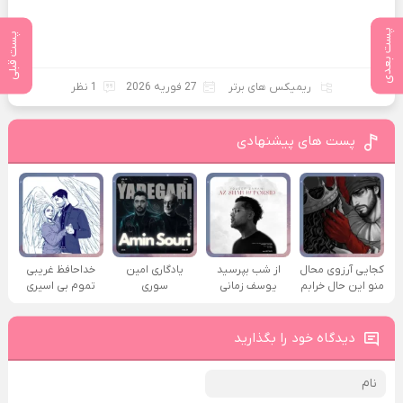
پست بعدی
پست قبلی
ریمیکس های برتر
27 فوریه 2026
1 نظر
پست های پیشنهادی
کجایی آرزوی محال
از شب بپرسید
یادگاری امین
خداحافظ غریبی
منو این حال خرابم
یوسف زمانی
سوری
تموم بی اسیری
دیدگاه خود را بگذارید