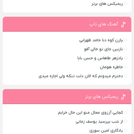
ریمیکس های برتر
آهنگ های تاپ
پازن کوه دنا حامد ظهرابی
نازنین جای تو خالی آفو
پادزهر طاهاس و حسن بابا
خاطره هومان
دخترم میدونم که الان دلت تنگه ولی اجازه میدی
ریمیکس های برتر
کجایی آرزوی محال منو این حال خرابم
از شب بپرسید یوسف زمانی
یادگاری امین سوری