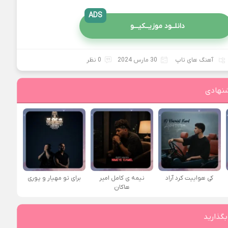
ADS
دانلــود موزیــکیـــو
آهنگ های تاپ
30 مارس 2024
0 نظر
نهادی
کی هواییت کرد آراد
نیمه ی کامل امیر
برای تو مهیار و پوری
هاکان
بگذارید