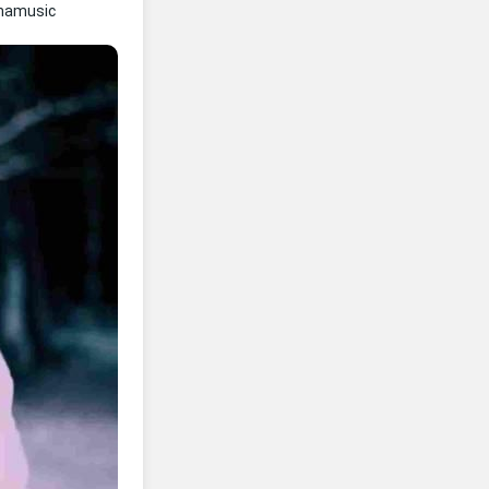
namusic