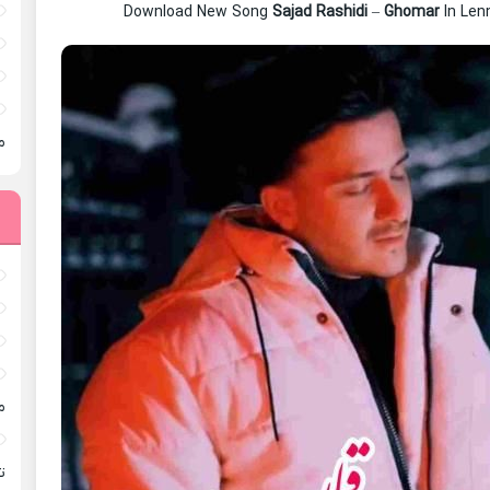
Download New Song
Sajad Rashidi
–
Ghomar
In Len
م
م
ته