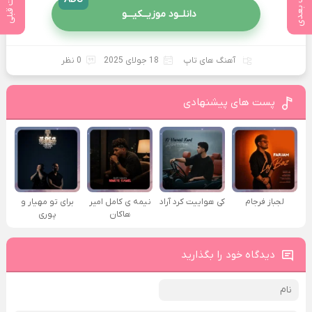
پست بعدی
پست قبلی
دانلــود موزیــکیـــو
آهنگ های تاپ
18 جولای 2025
0 نظر
پست های پیشنهادی
لجباز فرجام
کی هواییت کرد آراد
نیمه ی کامل امیر
برای تو مهیار و
هاکان
پوری
دیدگاه خود را بگذارید