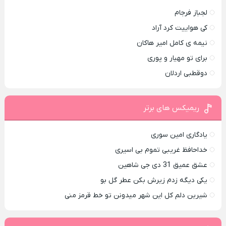
لجباز فرجام
کی هواییت کرد آراد
نیمه ی کامل امیر هاکان
برای تو مهیار و پوری
دوقطبی اردلان
ریمیکس های برتر
یادگاری امین سوری
خداحافظ غریبی تموم بی اسیری
عشق عمیق 31 دی جی شاهین
یکی دیگه زدم زیرش بکن عطر گل بو
شیرین دلم کل این شهر میدونن تو خط قرمز منی