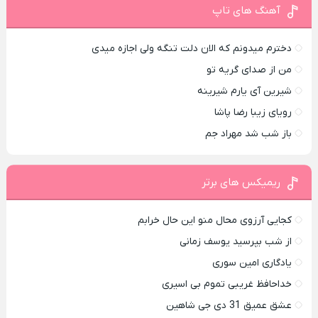
آهنگ های تاپ
دخترم میدونم که الان دلت تنگه ولی اجازه میدی
من از صدای گريه تو
شیرین آی یارم شیرینه
رویای زیبا رضا پاشا
باز شب شد مهراد جم
ریمیکس های برتر
کجایی آرزوی محال منو این حال خرابم
از شب بپرسید یوسف زمانی
یادگاری امین سوری
خداحافظ غریبی تموم بی اسیری
عشق عمیق 31 دی جی شاهین