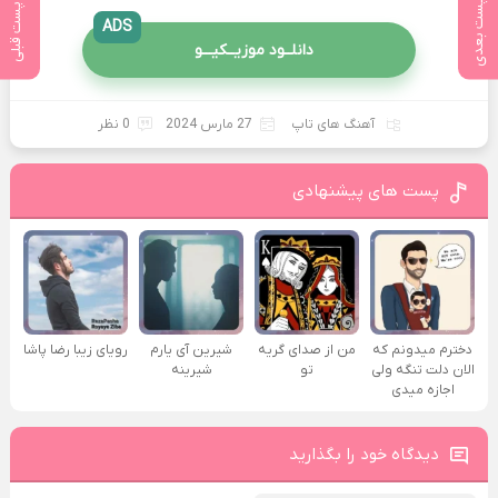
پست بعدی
پست قبلی
ADS
دانلــود موزیــکیـــو
آهنگ های تاپ
27 مارس 2024
0 نظر
پست های پیشنهادی
دخترم میدونم که
من از صدای گريه
شیرین آی یارم
رویای زیبا رضا پاشا
الان دلت تنگه ولی
تو
شیرینه
اجازه میدی
دیدگاه خود را بگذارید