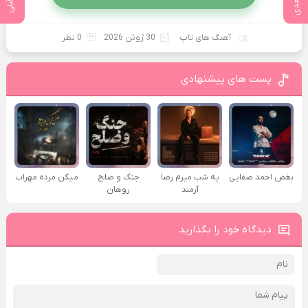
آهنگ های تاپ
30 ژوئن 2026
0 نظر
پست های پیشنهادی
بغض احمد صفایی
یه شب میرم رضا
جنگ و صلح
میگن مرده مهراب
آرمند
روهان
دیدگاه خود را بگذارید