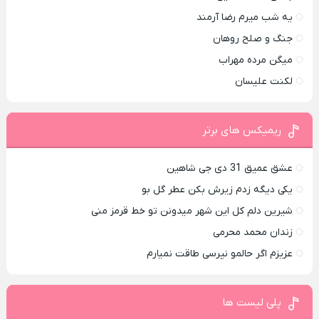
یه شب میرم رضا آرمند
جنگ و صلح روهان
میگن مرده مهراب
لکنت علیسان
ریمیکس های برتر
عشق عمیق 31 دی جی شاهین
یکی دیگه زدم زیرش بکن عطر گل بو
شیرین دلم کل این شهر میدونن تو خط قرمز منی
زندان محمد محرمی
عزیزم اگر حالمو نپرسی طاقت نمیارم
پلی لیست ها