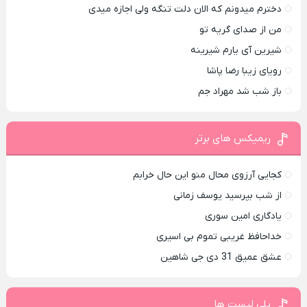
دخترم میدونم که الان دلت تنگه ولی اجازه میدی
من از صدای گريه تو
شیرین آی یارم شیرینه
رویای زیبا رضا پاشا
باز شب شد مهراد جم
ریمیکس های برتر
کجایی آرزوی محال منو این حال خرابم
از شب بپرسید یوسف زمانی
یادگاری امین سوری
خداحافظ غریبی تموم بی اسیری
عشق عمیق 31 دی جی شاهین
پلی لیست ها