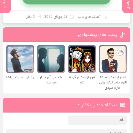
پست بعدی
پست قبلی
آهنگ های تاپ
23 جولای 2025
0 نظر
پست های پیشنهادی
دخترم میدونم که
من از صدای گريه
شیرین آی یارم
رویای زیبا رضا پاشا
الان دلت تنگه ولی
تو
شیرینه
اجازه میدی
دیدگاه خود را بگذارید