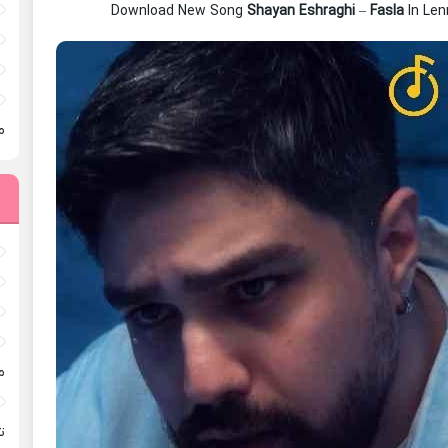
Download New Song
Shayan Eshraghi
–
Fasla
In Le
م
م
ته