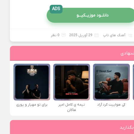
ADS
دانلــود موزیــکیـــو
آهنگ های تاپ
29 آوریل 2025
0 نظر
نهادی
کی هواییت کرد آراد
نیمه ی کامل امیر
برای تو مهیار و پوری
هاکان
بگذارید