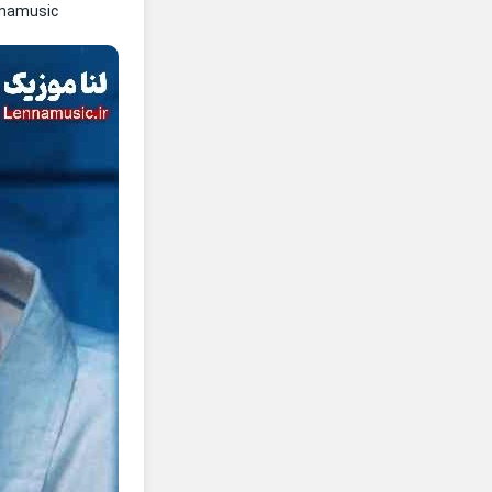
nnamusic