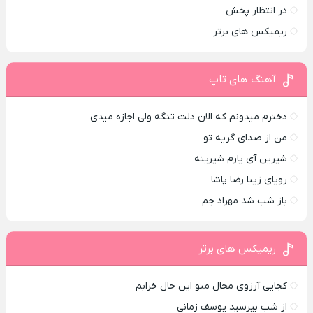
در انتظار پخش
ریمیکس های برتر
آهنگ های تاپ
دخترم میدونم که الان دلت تنگه ولی اجازه میدی
من از صدای گريه تو
شیرین آی یارم شیرینه
رویای زیبا رضا پاشا
باز شب شد مهراد جم
ریمیکس های برتر
کجایی آرزوی محال منو این حال خرابم
از شب بپرسید یوسف زمانی