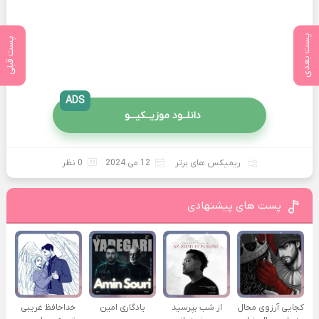
پست بعدی
پست قبلی
ADS
دانلــود موزیــکیـــو
ریمیکس های برتر
12 می 2024
0 نظر
پست های پیشنهادی
کجایی آرزوی محال
از شب بپرسید
یادگاری امین
خداحافظ غریبی