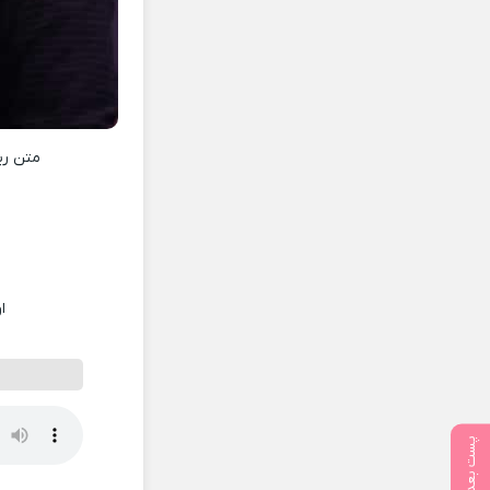
متن ر
ا
پست بعدی