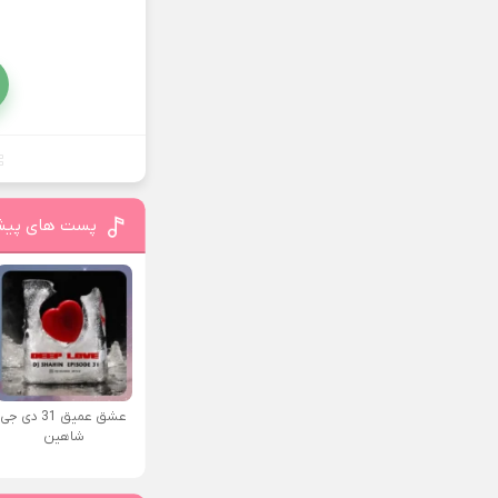
پست های پیش
عشق عمیق 31 دی جی
شاهین