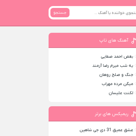
جستجو
آهنگ های تاپ
بغض احمد صفایی
یه شب میرم رضا آرمند
جنگ و صلح روهان
میگن مرده مهراب
لکنت علیسان
ریمیکس های برتر
عشق عمیق 31 دی جی شاهین