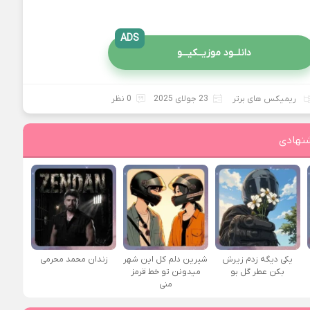
ADS
دانلــود موزیــکیـــو
ریمیکس های برتر
23 جولای 2025
0 نظر
نهادی
یکی دیگه زدم زیرش
شیرین دلم کل این شهر
زندان محمد محرمی
بکن عطر گل بو
میدونن تو خط قرمز
منی