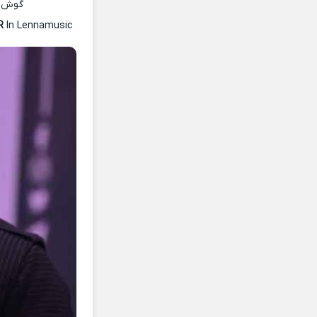
گوش ده
R
In Lennamusic