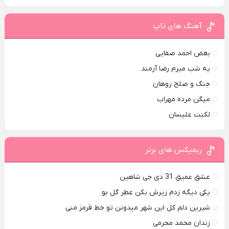
آهنگ های تاپ
بغض احمد صفایی
یه شب میرم رضا آرمند
جنگ و صلح روهان
میگن مرده مهراب
لکنت علیسان
ریمیکس های برتر
عشق عمیق 31 دی جی شاهین
یکی دیگه زدم زیرش بکن عطر گل بو
شیرین دلم کل این شهر میدونن تو خط قرمز منی
زندان محمد محرمی