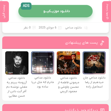
پست بعدی
ADS
پست قبلی
دانلــود موزیــکیـــو
دانلود مداحی
6 جولای 2025
0 نظر
پست های پیشنهادی
دانلود مداحی جان
دانلود مداحی
دانلود مداحی
دانلود مداحی
میدهیم از رضا
مادرم که مثل دریا
میمونی فاطمه از
آرزومه ببینم یه
اسماعیل زاده
ساده بود
محسن چاوشی و
مقتلی نوشته دم
محمود کریمی
آخر آبت دادن از
حسن عطایی
دیدگاه خود را بگذارید