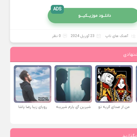
ADS
دانلــود موزیــکیـــو
آهنگ های تاپ
23 آوریل 2024
0 نظر
نهادی
من از صدای گريه تو
شیرین آی یارم شیرینه
رویای زیبا رضا پاشا
بگذارید