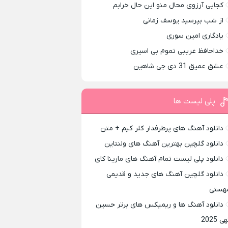
کجایی آرزوی محال منو این حال خرابم
از شب بپرسید یوسف زمانی
یادگاری امین سوری
خداحافظ غریبی تموم بی اسیری
عشق عمیق 31 دی جی شاهین
پلی لیست ها
دانلود آهنگ های پرطرفدار کلر کیم + متن
دانلود گلچین بهترین آهنگ های ولنتاین
دانلود پلی لیست تمام آهنگ های مارینا کای
دانلود گلچین آهنگ های جدید و قدیمی
هستی
دانلود آهنگ ها و ریمیکس های برتر حسین
ی 2025