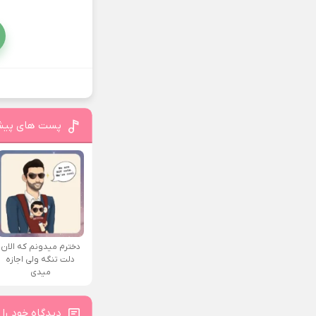
پست های پیش
دخترم میدونم که الان
دلت تنگه ولی اجازه
میدی
دیدگاه خود را 