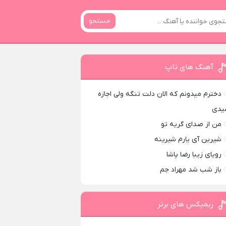
جستجو
آهنگ های تاپ
دخترم میدونم که الان دلت تنگه ولی اجازه
یدی
من از صدای گريه تو
شیرین آی یارم شیرینه
رویای زیبا رضا پاشا
باز شب شد مهراد جم
ریمیکس های برتر