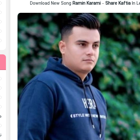
Download New Song
Ramin Karami
–
Share Kaftia
In 
م
ته