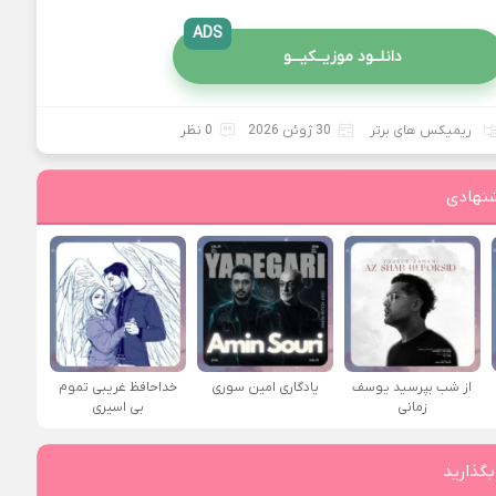
ADS
دانلــود موزیــکیـــو
ریمیکس های برتر
30 ژوئن 2026
0 نظر
نهادی
از شب بپرسید یوسف
یادگاری امین سوری
خداحافظ غریبی تموم
زمانی
بی اسیری
بگذارید