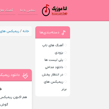
تماس با ما
آهنگ های
خانه
/
ریمیکس های ب
دسته‌بندی‌ها
آهنگ های تاپ
بزودی
پلی لیست ها
دانلود مداحی
در انتظار پخش
دانلود ریمیک
ریمیکس های
د
برتر
هم اکنون ریمیکس ج
گوش ده