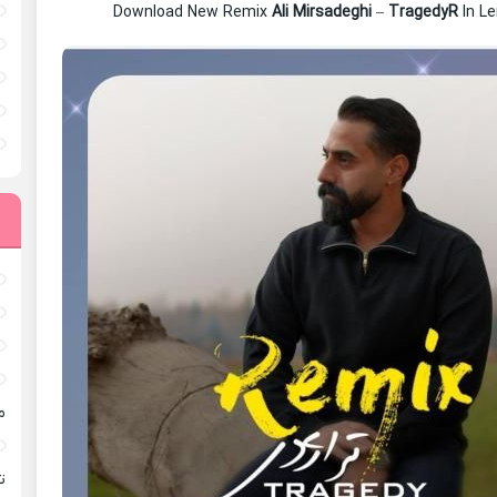
Download New Remix
Ali Mirsadeghi
–
TragedyR
In L
م
ته