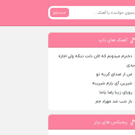
جستجو
آهنگ های تاپ
دخترم میدونم که الان دلت تنگه ولی اجازه
یدی
من از صدای گريه تو
شیرین آی یارم شیرینه
رویای زیبا رضا پاشا
باز شب شد مهراد جم
ریمیکس های برتر