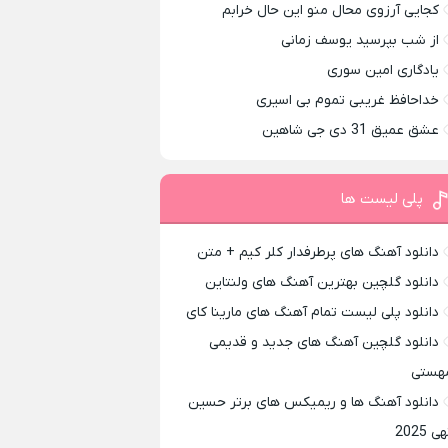
کجایی آرزوی محال منو این حال خرابم
از شب بپرسید یوسف زمانی
یادگاری امین سوری
خداحافظ غریبی تموم بی اسیری
عشق عمیق 31 دی جی شاهین
پلی لیست ها
دانلود آهنگ های پرطرفدار کلر کیم + متن
دانلود گلچین بهترین آهنگ های ولنتاین
دانلود پلی لیست تمام آهنگ های مارینا کای
دانلود گلچین آهنگ های جدید و قدیمی
هستی
دانلود آهنگ ها و ریمیکس های برتر حسین
ی 2025