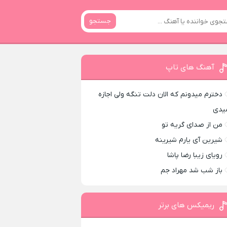
جستجو
آهنگ های تاپ
دخترم میدونم که الان دلت تنگه ولی اجازه
یدی
من از صدای گريه تو
شیرین آی یارم شیرینه
رویای زیبا رضا پاشا
باز شب شد مهراد جم
ریمیکس های برتر