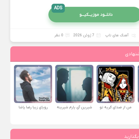
ADS
دانلــود موزیــکیـــو
آهنگ های تاپ
7 ژوئن 2026
0 نظر
نهادی
من از صدای گريه تو
شیرین آی یارم شیرینه
رویای زیبا رضا پاشا
بگذارید