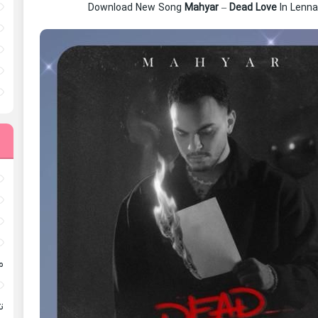
Download New Song
Mahyar
–
Dead Love
In Lenn
م
ته