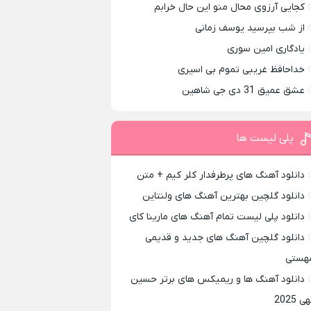
کجایی آرزوی محال منو این حال خرابم
از شب بپرسید یوسف زمانی
یادگاری امین سوری
خداحافظ غریبی تموم بی اسیری
عشق عمیق 31 دی جی شاهین
پلی لیست ها
دانلود آهنگ های پرطرفدار کلر کیم + متن
دانلود گلچین بهترین آهنگ های ولنتاین
دانلود پلی لیست تمام آهنگ های مارینا کای
دانلود گلچین آهنگ های جدید و قدیمی
هستی
دانلود آهنگ ها و ریمیکس های برتر حسین
ی 2025