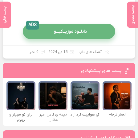
پست بعدی
پست قبلی
ADS
دانلــود موزیــکیـــو
آهنگ های تاپ
15 می 2024
0 نظر
پست های پیشنهادی
لجباز فرجام
کی هواییت کرد آراد
نیمه ی کامل امیر
برای تو مهیار و
هاکان
پوری