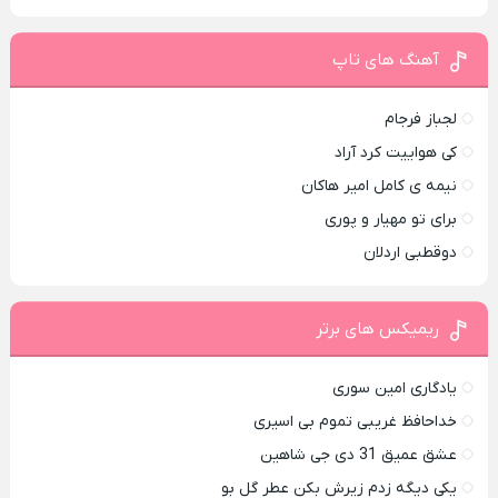
آهنگ های تاپ
لجباز فرجام
کی هواییت کرد آراد
نیمه ی کامل امیر هاکان
برای تو مهیار و پوری
دوقطبی اردلان
ریمیکس های برتر
یادگاری امین سوری
خداحافظ غریبی تموم بی اسیری
عشق عمیق 31 دی جی شاهین
یکی دیگه زدم زیرش بکن عطر گل بو