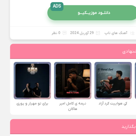
ADS
دانلــود موزیــکیـــو
آهنگ های تاپ
29 آوریل 2024
0 نظر
نهادی
کی هواییت کرد آراد
نیمه ی کامل امیر
برای تو مهیار و پوری
هاکان
بگذارید