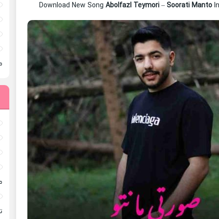
Download New Song
Abolfazl Teymori
–
Soorati Manto
I
م
م
ته