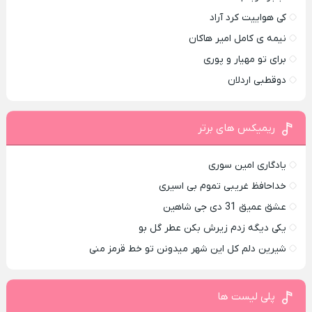
کی هواییت کرد آراد
نیمه ی کامل امیر هاکان
برای تو مهیار و پوری
دوقطبی اردلان
ریمیکس های برتر
یادگاری امین سوری
خداحافظ غریبی تموم بی اسیری
عشق عمیق 31 دی جی شاهین
یکی دیگه زدم زیرش بکن عطر گل بو
شیرین دلم کل این شهر میدونن تو خط قرمز منی
پلی لیست ها