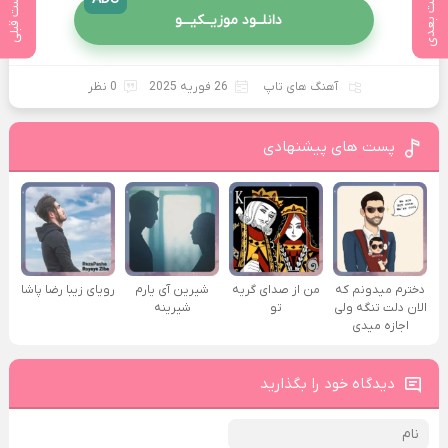
پست بعدی
پست قبلی
دانلــود موزیــکیـــو
آهنگ های تاپ
26 فوریه 2025
0 نظر
پست های پیشنهادی
دخترم میدونم که
من از صدای گريه
شیرین آی یارم
رویای زیبا رضا پاشا
الان دلت تنگه ولی
تو
شیرینه
اجازه میدی
دیدگاه خود را بگذارید