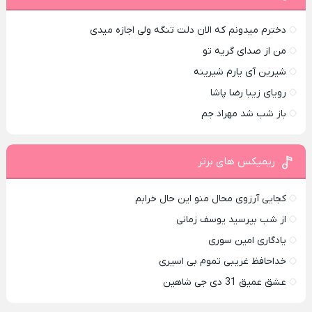
دخترم میدونم که الان دلت تنگه ولی اجازه میدی
من از صدای گريه تو
شیرین آی یارم شیرینه
رویای زیبا رضا پاشا
باز شب شد مهراد جم
ریمیکس های برتر
کجایی آرزوی محال منو این حال خرابم
از شب بپرسید یوسف زمانی
یادگاری امین سوری
خداحافظ غریبی تموم بی اسیری
عشق عمیق 31 دی جی شاهین