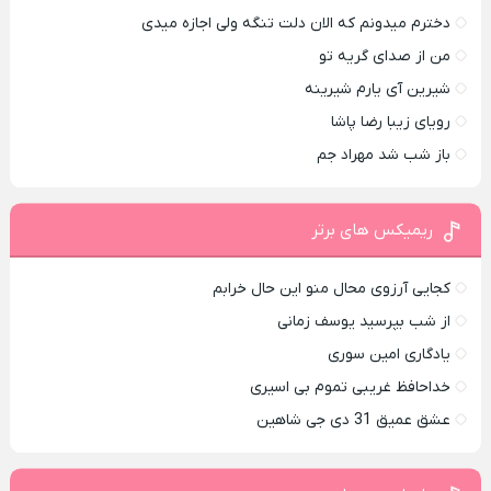
دخترم میدونم که الان دلت تنگه ولی اجازه میدی
من از صدای گريه تو
شیرین آی یارم شیرینه
رویای زیبا رضا پاشا
باز شب شد مهراد جم
ریمیکس های برتر
کجایی آرزوی محال منو این حال خرابم
از شب بپرسید یوسف زمانی
یادگاری امین سوری
خداحافظ غریبی تموم بی اسیری
عشق عمیق 31 دی جی شاهین