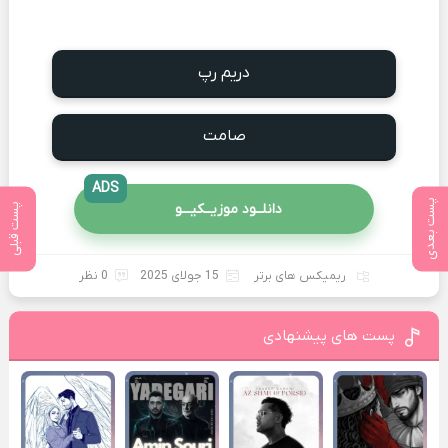
دریم رپ
صامت
ADS
پست بعدی
دانلــود موزیــکیـــو
پست قبلی
ریمیکس های برتر
15 جولای 2025
0 نظر
پست های پیشنهادی