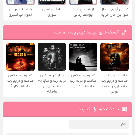
کجایی آرزوی محال
از شب بپرسید
یادگاری امین
خداحافظ غریبی
منو این حال خرابم
یوسف زمانی
سوری
تموم بی اسیری
آهنگ های مرتبط دریم رپ ، صامت
دانلود ریمیکس
دانلود ریمیکس
دانلود ریمیکس
دانلود ریمیکس
صامت و دریم رپ
صامت و دریم رپ
دریم رپ و سایا به
صامت و دریم رپ
به نام زیر سقف
به نام ماه من
نام زیبای بی
به نام نگار 2
دودی
عاطفه
دیدگاه خود را بگذارید