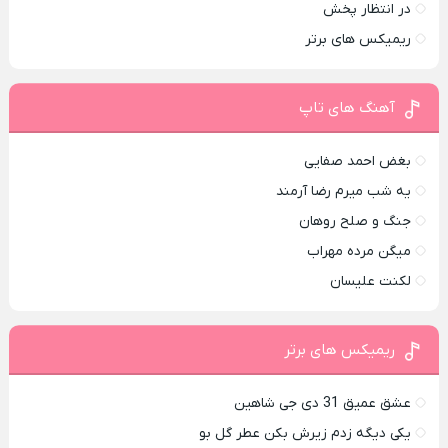
در انتظار پخش
ریمیکس های برتر
آهنگ های تاپ
بغض احمد صفایی
یه شب میرم رضا آرمند
جنگ و صلح روهان
میگن مرده مهراب
لکنت علیسان
ریمیکس های برتر
عشق عمیق 31 دی جی شاهین
یکی دیگه زدم زیرش بکن عطر گل بو