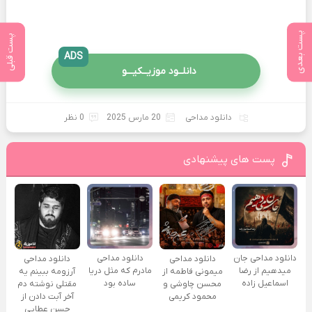
پست بعدی
پست قبلی
ADS
دانلــود موزیــکیـــو
دانلود مداحی
20 مارس 2025
0 نظر
پست های پیشنهادی
دانلود مداحی جان
دانلود مداحی
دانلود مداحی
دانلود مداحی
میدهیم از رضا
مادرم که مثل دریا
میمونی فاطمه از
آرزومه ببینم یه
اسماعیل زاده
ساده بود
محسن چاوشی و
مقتلی نوشته دم
محمود کریمی
آخر آبت دادن از
حسن عطایی