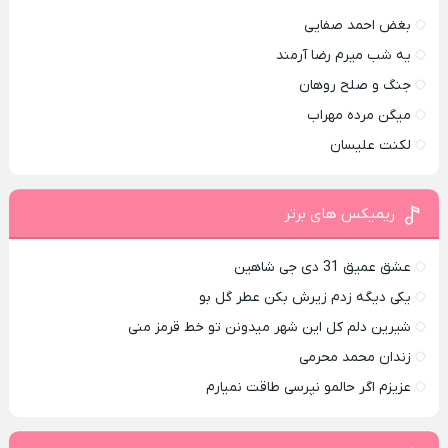
بغض احمد صفایی
یه شب میرم رضا آرمند
جنگ و صلح روهان
میگن مرده مهراب
لکنت علیسان
ریمیکس های برتر
عشق عمیق 31 دی جی شاهین
یکی دیگه زدم زیرش بکن عطر گل بو
شیرین دلم کل این شهر میدونن تو خط قرمز منی
زندان محمد محرمی
عزیزم اگر حالمو نپرسی طاقت نمیارم