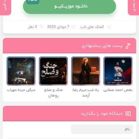
پست بعدی
پست قبلی
دانلــود موزیــکیـــو
آهنگ های تاپ
7 جولای 2025
0 نظر
پست های پیشنهادی
بغض احمد صفایی
یه شب میرم رضا
جنگ و صلح
میگن مرده مهراب
آرمند
روهان
دیدگاه خود را بگذارید