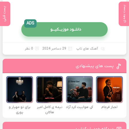
پست بعدی
پست قبلی
ADS
دانلــود موزیــکیـــو
آهنگ های تاپ
29 دسامبر 2024
0 نظر
پست های پیشنهادی
لجباز فرجام
کی هواییت کرد آراد
نیمه ی کامل امیر
برای تو مهیار و
هاکان
پوری