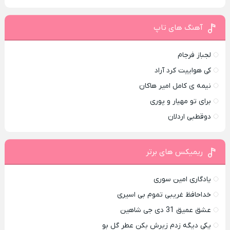
آهنگ های تاپ
لجباز فرجام
کی هواییت کرد آراد
نیمه ی کامل امیر هاکان
برای تو مهیار و پوری
دوقطبی اردلان
ریمیکس های برتر
یادگاری امین سوری
خداحافظ غریبی تموم بی اسیری
عشق عمیق 31 دی جی شاهین
یکی دیگه زدم زیرش بکن عطر گل بو