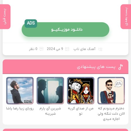
پست بعدی
پست قبلی
ADS
دانلــود موزیــکیـــو
آهنگ های تاپ
9 می 2024
0 نظر
پست های پیشنهادی
دخترم میدونم که
من از صدای گريه
شیرین آی یارم
رویای زیبا رضا پاشا
الان دلت تنگه ولی
تو
شیرینه
اجازه میدی