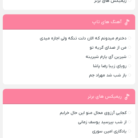
ریمیکس های برتر
آهنگ های تاپ
دخترم میدونم که الان دلت تنگه ولی اجازه میدی
من از صدای گريه تو
شیرین آی یارم شیرینه
رویای زیبا رضا پاشا
باز شب شد مهراد جم
ریمیکس های برتر
کجایی آرزوی محال منو این حال خرابم
از شب بپرسید یوسف زمانی
یادگاری امین سوری