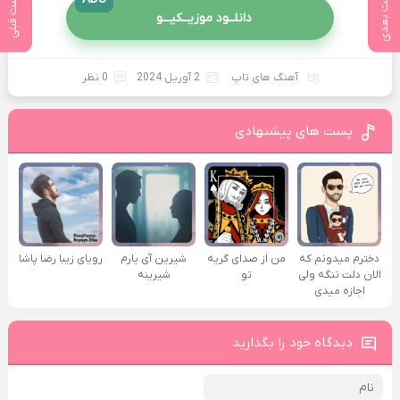
پست بعدی
پست قبلی
دانلــود موزیــکیـــو
آهنگ های تاپ
2 آوریل 2024
0 نظر
پست های پیشنهادی
دخترم میدونم که
من از صدای گريه
شیرین آی یارم
رویای زیبا رضا پاشا
الان دلت تنگه ولی
تو
شیرینه
اجازه میدی
دیدگاه خود را بگذارید