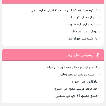
دخترم میدونم که الان دلت تنگه ولی اجازه میدی
من از صدای گريه تو
شیرین آی یارم شیرینه
رویای زیبا رضا پاشا
باز شب شد مهراد جم
ریمیکس های برتر
کجایی آرزوی محال منو این حال خرابم
از شب بپرسید یوسف زمانی
یادگاری امین سوری
خداحافظ غریبی تموم بی اسیری
عشق عمیق 31 دی جی شاهین